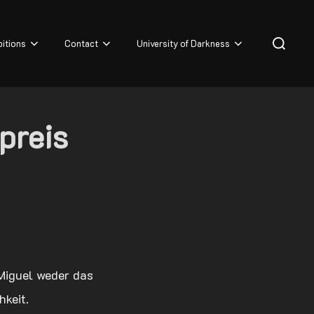
Search
bitions
Contact
University of Darkness
for:
preis
 Miguel weder das
keit.