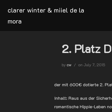
Skip
clarer winter & miiel de la
to
content
mora
2. Platz 
Posted
by
cw
on
July 7, 2015
on
der mit 600€ dotierte 2. P
Inhalt: Raus aus der Sicherh
romantische Hippie-Leben no