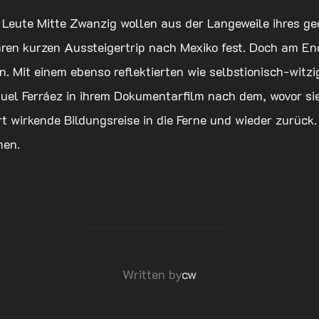
Leute Mitte Zwanzig wollen aus der Langeweile ihres g
ihren kurzen Aussteigertrip nach Mexiko fest. Doch am End
ion. Mit einem ebenso reflektierten wie selbstionisch-wi
uel Ferráez in ihrem Dokumentarfilm nach dem, wovor si
ert wirkende Bildungsreise in die Ferne und wieder zurück. 
nen.
POST AUTHOR
Written by
cw