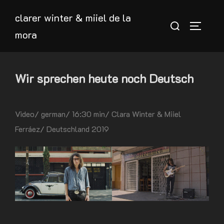
Skip
clarer winter & miiel de la
to
Search
TOGGLE
mora
content
for:
Wir sprechen heute noch Deutsch
Video/ german/ 16:30 min/ Clara Winter & Miiel
Ferráez/ Deutschland 2019