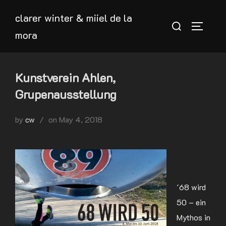
Skip
clarer winter & miiel de la
to
Search
TOGGLE
mora
content
for:
Kunstverein Ahlen,
Grupenausstellung
Posted
by
cw
on
May 4, 2018
on
´68 wird
50 – ein
Mythos in