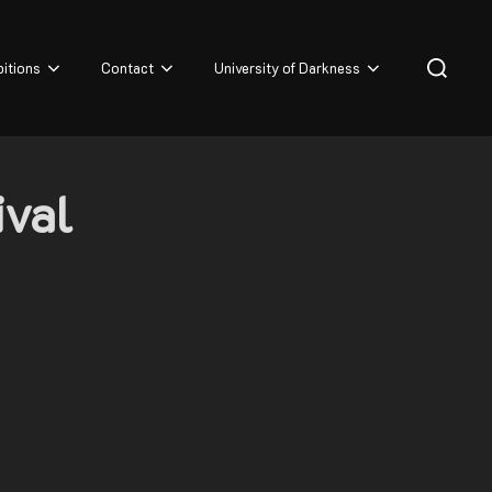
Search
bitions
Contact
University of Darkness
for:
ival