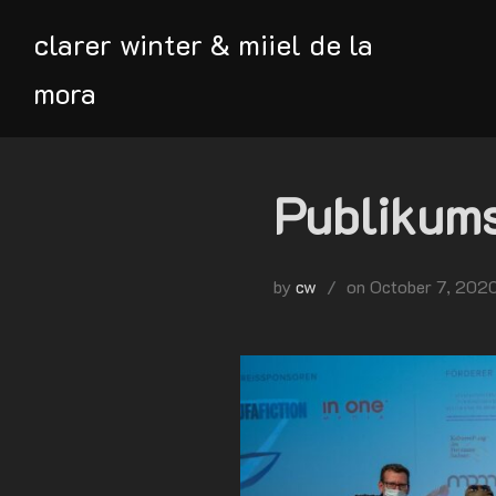
Skip
clarer winter & miiel de la
to
content
mora
Publikums
Posted
by
cw
on
October 7, 202
on