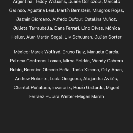
Argentina: Teddy Williams, Juane Odriozola, Marcelo
Galindo, Agustina Leal, Martín Bernstein, Milagros Rojas,
Jazmín Giordano, Alfredo Dufour, Catalina Muñoz,
Julieta Tarraubella, Dana Ferrari, Lino Divas, Mónica
Heller, Alan Martín Segal, Liv Schulman, Julián Sorter
México: Marek Wolfryd, Bruno Ruiz, Manuela García,
Paloma Contreras Lomas, Mirna Roldán, Wendy Cabrera
Rubio, Berenice Olmedo Peña, Tania Ximena, Orly Anan,
Andrew Roberts, Lucia Oceguera, Alejandra Avilés,
Chantal Peñalosa, invasorix, Rocío Gallardo, Miguel
Ferráez +Clara Winter+Megan Marsh