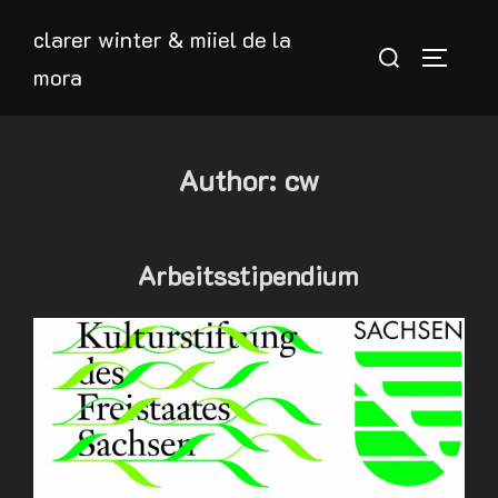
Skip
clarer winter & miiel de la
to
Search
TOGGLE
mora
content
for:
Author:
cw
Arbeitsstipendium